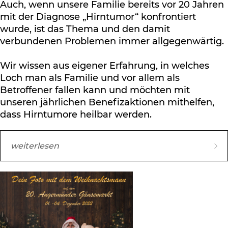
Auch, wenn unsere Familie bereits vor 20 Jahren
mit der Diagnose „Hirntumor“ konfrontiert
wurde, ist das Thema und den damit
verbundenen Problemen immer allgegenwärtig.
Wir wissen aus eigener Erfahrung, in welches
Loch man als Familie und vor allem als
Betroffener fallen kann und möchten mit
unseren jährlichen Benefizaktionen mithelfen,
dass Hirntumore heilbar werden.
weiterlesen
Viele Jahre lang gestaltete ich Kalender aus
eigenen Fotomotiven und verkaufte diese zu
Gunsten der Deutschen Hirntumorhilfe. 2018
wurden die beruflichen und bürokratischen