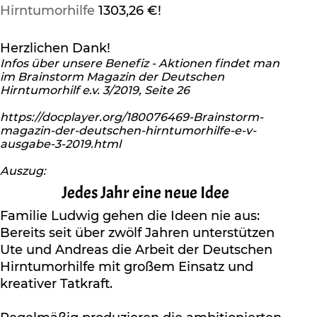
Hirntumorhilfe
1303,26 €!
Unterstützung von René Winkelmann von
RW_Foto_Berlin. Wir sind inzwischen ein
eingespieltes Fotografen-Team, welches schon
Herzlichen Dank!
oft auf größeren Events wie Hochzeiten
Infos über unsere Benefiz - Aktionen findet man
im Brainstorm Magazin der Deutschen
zusammengearbeitet hat.
Hirntumorhilf e.v. 3/2019, Seite 26
Ein großes Dankeschön geht auch an das
https://docplayer.org/180076469-Brainstorm-
Autohaus Manfred Brosda, die uns den Transport
magazin-der-deutschen-hirntumorhilfe-e-v-
ausgabe-3-2019.html
der umfangreichen Technik ermöglichten und
damit unsere Benefiz-Aktion unterstützten.
Auszug:
Ganz herzlichen Dank an alle Beteiligten!
Jedes Jahr eine neue Idee
Familie Ludwig gehen die Ideen nie aus:
Bereits seit über zwölf Jahren unterstützen
Ute und Andreas die Arbeit der Deutschen
Hirntumorhilfe mit großem Einsatz und
kreativer Tatkraft.