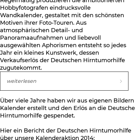
Regelmäßig produzieren die ambitionierten
Hobbyfotografen eindrucksvolle
Wandkalender, gestaltet mit den schönsten
Motiven ihrer Foto-Touren. Aus
atmosphärischen Detail- und
Panoramaaufnahmen und liebevoll
ausgewählten Aphorismen entsteht so jedes
Jahr ein kleines Kunstwerk, dessen
Verkaufserlös der Deutschen Hirntumorhilfe
zugutekommt.
weiterlesen
Über viele Jahre haben wir aus eigenen Bildern
2018 legten die Ludwigs eine kleine
Kalender erstellt und den Erlös an die Deutsche
Kalender-Pause ein, ließen sich aber nicht
Hirntumorhilfe gespendet.
lumpen und schnürten zum Jahresende
wieder ein dickes Gabensäckel: Über das
Hier ein Bericht der Deutschen Hirntumorhilfe
ganze Jahr hinweg sammelten sie bei
über unsere Kalenderaktion 2014:
verschiedenen Gelegenheiten