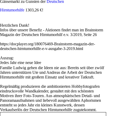
Schwedt für den guten Zweck von uns fotografieren und konnten ihre
Gänsemarkt zu Gunsten der
Deutschen
Erinnerungsfotos gleich mit nach Hause nehmen.
Hirntumorhilfe
1303,26 €!
An diesem Abend kamen 250,- € Spende zusammen. Einige Gäste
fanden unsere Aktion so toll, dass noch eine zusätzliche Direktspende
in Höhe von 65,- € hinzu kam. So wurden insgesamt 315,- € an die
Herzlichen Dank!
Deutsche Hirntumorhilfe überwiesen!
Infos über unsere Benefiz - Aktionen findet man im Brainstorm
Magazin der Deutschen Hirntumorhilf e.v. 3/2019, Seite 26
Bei dieser Benefiz-Aktion zu Gunsten der Deutsche Hirntumorhilfe
erhielten wir Unterstützung von René Winkelmann von
https://docplayer.org/180076469-Brainstorm-magazin-der-
RW_Foto_Berlin. Wir sind inzwischen ein eingespieltes Fotografen-
deutschen-hirntumorhilfe-e-v-ausgabe-3-2019.html
Team, welches schon oft auf größeren Events wie Hochzeiten
zusammengearbeitet hat.
Auszug:
Jedes Jahr eine neue Idee
Ein großes Dankeschön geht auch an das Autohaus Manfred Brosda,
Familie Ludwig gehen die Ideen nie aus: Bereits seit über zwölf
die uns den Transport der umfangreichen Technik ermöglichten und
Jahren unterstützen Ute und Andreas die Arbeit der Deutschen
damit unsere Benefiz-Aktion unterstützten.
Hirntumorhilfe mit großem Einsatz und kreativer Tatkraft.
Ganz herzlichen Dank an alle Beteiligten!
Regelmäßig produzieren die ambitionierten Hobbyfotografen
eindrucksvolle Wandkalender, gestaltet mit den schönsten
Motiven ihrer Foto-Touren. Aus atmosphärischen Detail- und
Panoramaaufnahmen und liebevoll ausgewählten Aphorismen
entsteht so jedes Jahr ein kleines Kunstwerk, dessen
Verkaufserlös der Deutschen Hirntumorhilfe zugutekommt.