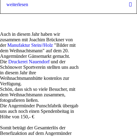
weiterlesen
Viele Jahre lang gestaltete ich Kalender aus eigenen Fotomotiven und
verkaufte diese zu Gunsten der Deutschen Hirntumorhilfe. 2018
wurden die beruflichen und bürokratischen Herausforderungen (auf
Auch in diesem Jahr haben wir
Grund der DSGVO), so groß, dass wir schweren Herzens die
zusammen mit Joachim Brückner von
Kalenderaktion aufgeben mussten.
der
Manufaktur Stein//Holz
"Bilder mit
dem Weihnachtsmann" auf dem 20.
Da wir bereits seit einiger Zeit viel Eventfotografie betrieben, ergaben
Angermünder Gänsemarkt gemacht.
sich aber immer wieder neue Möglichkeiten für Sammelaktionen, wie
Die
Druckerei Nauendorf
und der
zum Beispiel Fotoportraits an unseren Stand bei den Wirtschafts- und
Schönower Sportverein stellten uns auch
Kulturtagen (WIKU) Angermünde oder die Betreuung der Garderobe
in diesem Jahr ihre
auf der städtischen Seniorenweihnachtsfeiern in Angermünde, mit
Weihnachtsmannhütte kostenlos zur
„Bitte um eine kleine Spende“ um unsere Herzensangelegenheit zu
Verfügung.
unterstützen.
Schön, dass sich so viele Besucher, mit
dem Weihnachtsmann zusammen,
In diesem Jahr nutzen wir, die sich ergebende Möglichkeit, auf dem
fotografieren ließen.
13. Uckermärker Handwerkerball für unsere Benefiz-Aktion aktiv zu
Die Angermünder Punschfabrik übergab
sein.Wir erhielten von den Organisatoren der Kreishandwerkerschaft
uns auch noch einen Spendenbeitag in
und dem Ahorn Seehotel eine Fläche gleich neben dem Saal
Höhe von 150,- €
„Uckermark“, um unser mobiles Fotostudio aufzubauen. In Laufe des
Abends ließen sich viele Gäste wie zum Beispiel Augenoptikerin
Somit beträgt der Gesamterlös der
Ramona Jähnke zusammen mit ihrem Partner Rico Lissner aus
Benefizaktion auf dem Angermünder