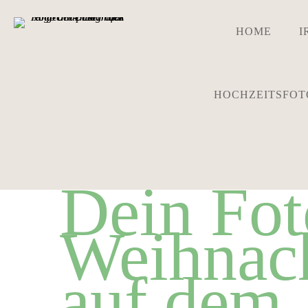
HOME
I
HOCHZEITSFOT
Dein Fot
Weihnac
auf dem