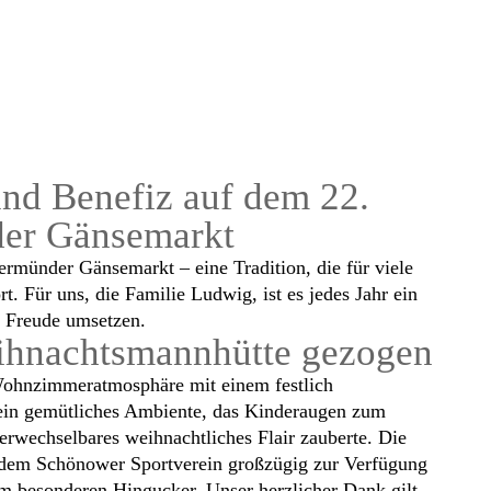
nd Benefiz auf dem 22.
er Gänsemarkt
münder Gänsemarkt – eine Tradition, die für viele
. Für uns, die Familie Ludwig, ist es jedes Jahr ein
d Freude umsetzen.
Weihnachtsmannhütte gezogen
 Wohnzimmeratmosphäre mit einem festlich
in gemütliches Ambiente, das Kinderaugen zum
erwechselbares weihnachtliches Flair zauberte. Die
 dem Schönower Sportverein großzügig zur Verfügung
em besonderen Hingucker. Unser herzlicher Dank gilt