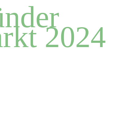
nder
rkt 2024